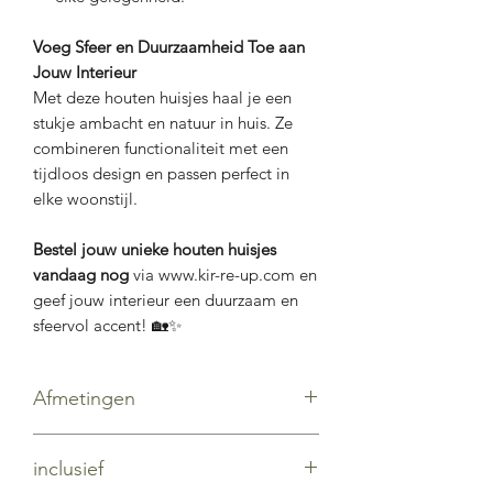
Voeg Sfeer en Duurzaamheid Toe aan
Jouw Interieur
Met deze houten huisjes haal je een
stukje ambacht en natuur in huis. Ze
combineren functionaliteit met een
tijdloos design en passen perfect in
elke woonstijl.
Bestel jouw unieke houten huisjes
vandaag nog
via www.kir-re-up.com en
geef jouw interieur een duurzaam en
sfeervol accent! 🏡✨
Afmetingen
Groot kort: 12 x 9 x 4,5 cm (lxbxd)
inclusief
Groot lang: 14,5 x 8,5 x 3,5 cm (lxbxd)