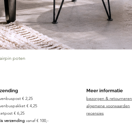
Snel overzicht
hairpin poten
zending
Meer informatie
venbuspost € 2,25
bezorgen & retourneren
venbuspakket € 4,25
algemene voorwaarden
etpost € 6,25
recensies
is verzending
vanaf € 100,-