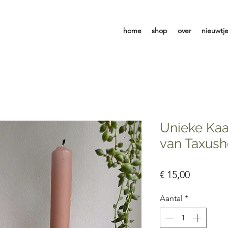
home
shop
over
nieuwtj
Unieke Kaa
van Taxush
Prijs
€ 15,00
Aantal
*