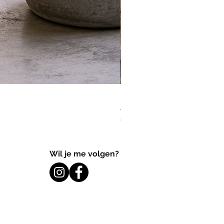
Eiken Boomstam bijzettafel 
Prijs
€ 99,95
Wil je me volgen?