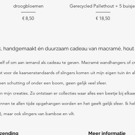
droogbloemen
Gerecycled Pallethout + 5 buisje
Prijs
Prijs
€ 8,50
€ 18,50
ek, handgemaakt én duurzaam cadeau van macramé, hout of
lf of om aan iemand als cadeau te geven. Macramé wandhangers of cre
out voor de kaarsenstandaards of slingers komen uit mijn eigen tuin én
 een schutting of onder een boom, geen gelijk veel sfeer.
mijn creaties. Zo ontstaan er collecties waar alles een beetje bij elkaa
unnen te allen tijde opgehangen worden en het geeft gelijk sfeer. Ik he
s), maar ook slingers van bamboe en vilt.
zending
Meer informatie