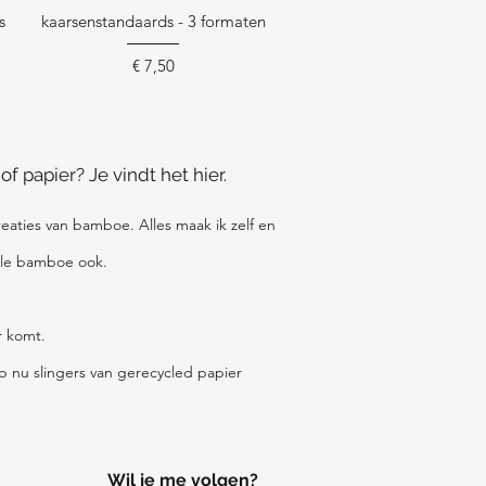
s
kaarsenstandaards - 3 formaten
Prijs
€ 7,50
 papier? Je vindt het hier.
aties van bamboe. Alles maak ik zelf en
 alle bamboe ook.
r komt.
b nu slingers van gerecycled papier
Wil je me volgen?