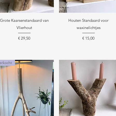
Snel overzicht
Snel overzicht
Grote Kaarsenstandaard van
Houten Standaard voor
Vlierhout
waxinelichtjes
Prijs
Prijs
€ 29,50
€ 15,00
erkocht