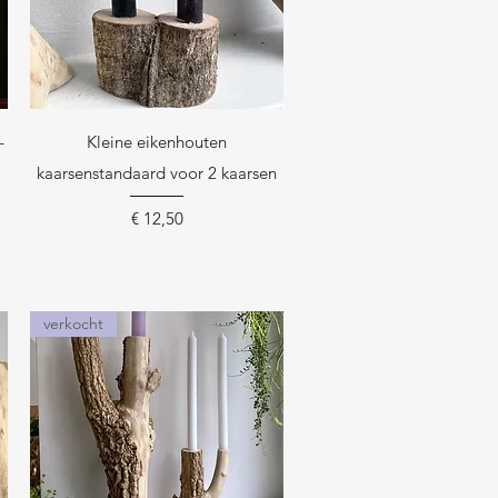
Snel overzicht
–
Kleine eikenhouten
kaarsenstandaard voor 2 kaarsen
Prijs
€ 12,50
verkocht