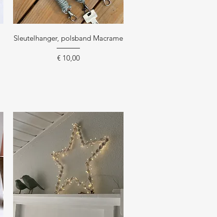
Snel overzicht
Sleutelhanger, polsband Macrame
Prijs
€ 10,00