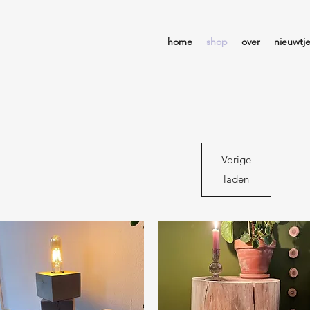
home
shop
over
nieuwtj
Vorige
laden