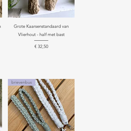
Snel overzicht
n
Grote Kaarsenstandaard van
Vlierhout - half met bast
Prijs
€ 32,50
brievenbus