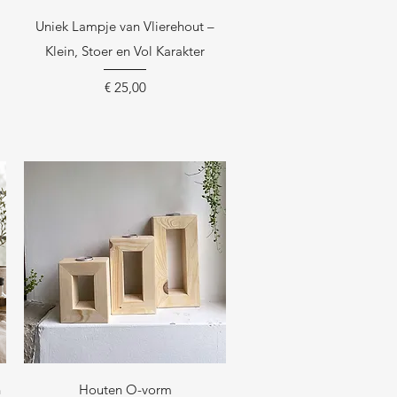
Snel overzicht
Uniek Lampje van Vlierehout –
Klein, Stoer en Vol Karakter
Prijs
€ 25,00
Snel overzicht
n
Houten O-vorm