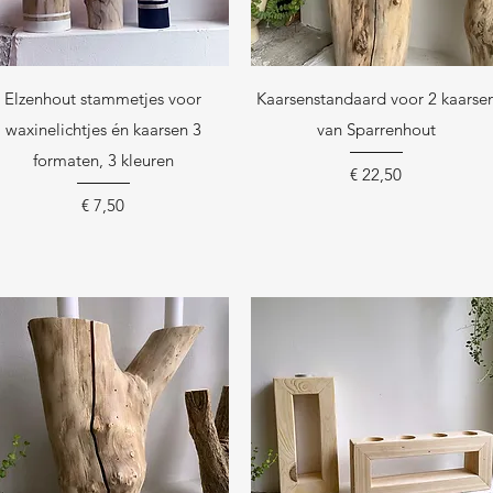
Snel overzicht
Snel overzicht
Elzenhout stammetjes voor
Kaarsenstandaard voor 2 kaarse
waxinelichtjes én kaarsen 3
van Sparrenhout
formaten, 3 kleuren
Prijs
€ 22,50
Prijs
€ 7,50