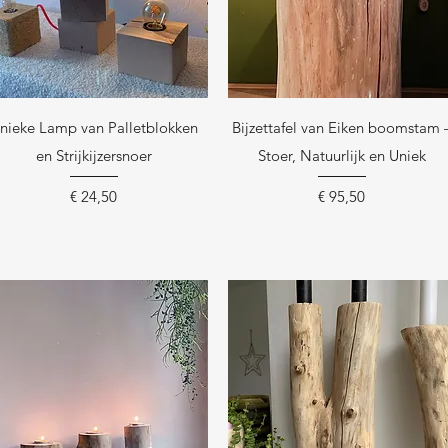
Snel overzicht
Snel overzicht
nieke Lamp van Palletblokken
Bijzettafel van Eiken boomstam 
en Strijkijzersnoer
Stoer, Natuurlijk en Uniek
Prijs
Prijs
€ 24,50
€ 95,50