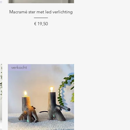
Snel overzicht
t
Macramé ster met led verlichting
Prijs
€ 19,50
verkocht