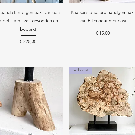
Snel overzicht
Snel overzicht
taande lamp gemaakt van een
Kaarsenstandaard handgemaak
mooi stam - zelf gevonden en
van Eikenhout met bast
bewerkt
Prijs
€ 15,00
Prijs
€ 225,00
verkocht