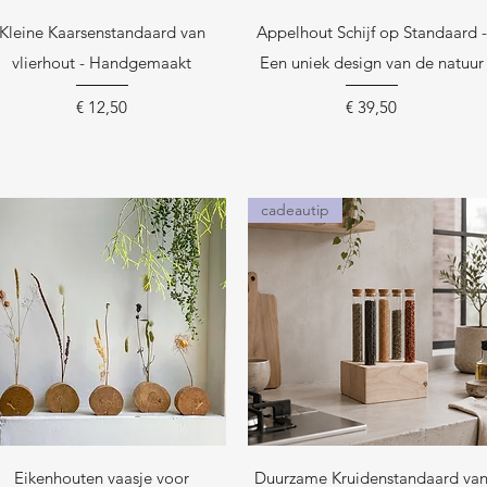
Snel overzicht
Snel overzicht
Kleine Kaarsenstandaard van
Appelhout Schijf op Standaard -
vlierhout - Handgemaakt
Een uniek design van de natuur
Prijs
Prijs
€ 12,50
€ 39,50
cadeautip
Snel overzicht
Snel overzicht
Eikenhouten vaasje voor
Duurzame Kruidenstandaard va